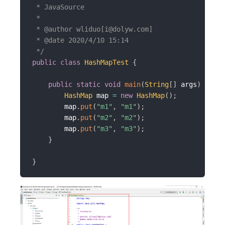
 * JavaSource

 *

 * @author wliduo[i@dolyw.com]

 * @date 2020/4/10 15:14

 */
public
class
HashMapTest
{
public
static
void
main
(
String
[
]
 args
)
{
HashMap
 map 
=
new
HashMap
(
)
;
        map
.
put
(
"m1"
,
"m1"
)
;
        map
.
put
(
"m2"
,
"m2"
)
;
        map
.
put
(
"m3"
,
"m3"
)
;
}
}