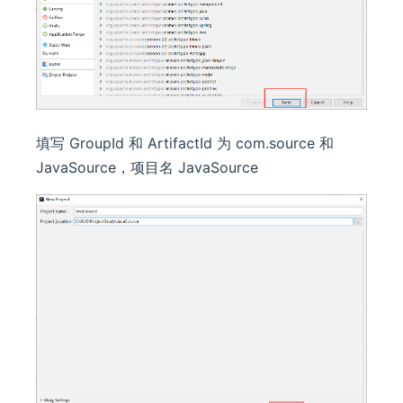
填写 GroupId 和 ArtifactId 为 com.source 和
JavaSource，项目名 JavaSource