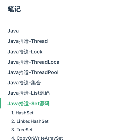
笔记
Java
Java拾遗-Thread
Java拾遗-Lock
Java拾遗-ThreadLocal
Java拾遗-ThreadPool
Java拾遗-集合
Java拾遗-List源码
Java拾遗-Set源码
1. HashSet
2. LinkedHashSet
3. TreeSet
4. CopyOnWriteArraySet