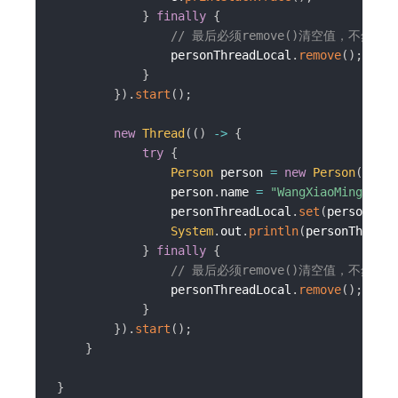
}
finally
{
// 最后必须remove()清空值，不然存
                personThreadLocal
.
remove
(
)
;
}
}
)
.
start
(
)
;
new
Thread
(
(
)
->
{
try
{
Person
 person 
=
new
Person
(
)
;
                person
.
name 
=
"WangXiaoMing"
;
                personThreadLocal
.
set
(
person
)
;
System
.
out
.
println
(
personThreadL
}
finally
{
// 最后必须remove()清空值，不然存
                personThreadLocal
.
remove
(
)
;
}
}
)
.
start
(
)
;
}
}