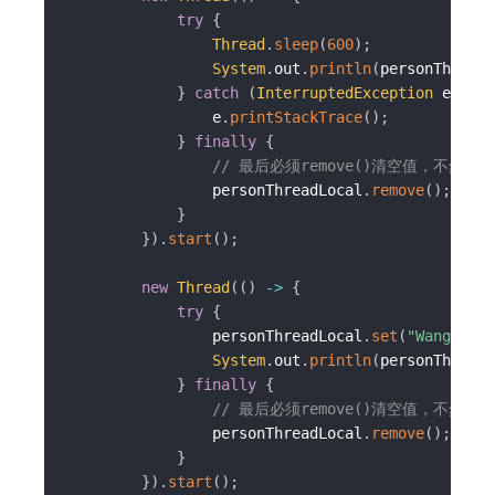
try
{
Thread
.
sleep
(
600
)
;
System
.
out
.
println
(
personThreadL
}
catch
(
InterruptedException
 e
)
{
                e
.
printStackTrace
(
)
;
}
finally
{
// 最后必须remove()清空值，不然存
                personThreadLocal
.
remove
(
)
;
}
}
)
.
start
(
)
;
new
Thread
(
(
)
->
{
try
{
                personThreadLocal
.
set
(
"WangXiaoM
System
.
out
.
println
(
personThreadL
}
finally
{
// 最后必须remove()清空值，不然存
                personThreadLocal
.
remove
(
)
;
}
}
)
.
start
(
)
;