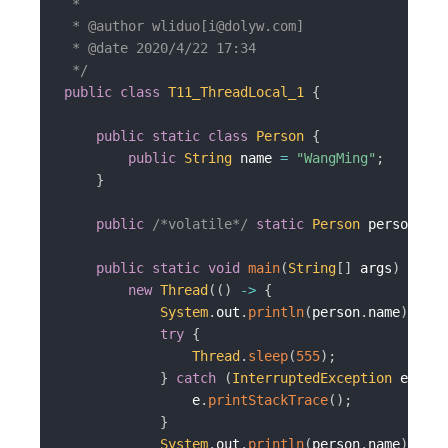
 *

 * @author wliduo[i@dolyw.com]

 * @date 2020/4/22 17:34

 */
public
class
T11_ThreadLocal_1
{
public
static
class
Person
{
public
String
 name 
=
"WangMing"
;
}
public
/*volatile*/
static
Person
 person 
=
n
public
static
void
main
(
String
[
]
 args
)
{
new
Thread
(
(
)
->
{
System
.
out
.
println
(
person
.
name
)
;
try
{
Thread
.
sleep
(
555
)
;
}
catch
(
InterruptedException
 e
)
{
                e
.
printStackTrace
(
)
;
}
System
.
out
.
println
(
person
.
name
)
;