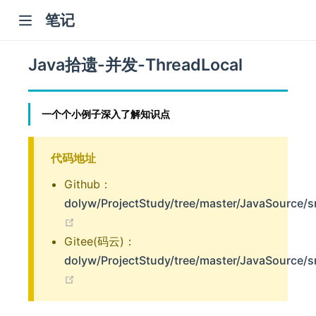
笔记
Java拾遗-并发-ThreadLocal
一个个小例子深入了解知识点
代码地址
)
Github：
dolyw/ProjectStudy/tree/master/JavaSource/sr
(opens new window)
Gitee(码云)：
dolyw/ProjectStudy/tree/master/JavaSource/sr
(opens new window)