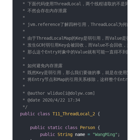
 * 下面代码使用ThreadLocal，两个线程读取的不是同一个Pe
 * 不然会存在内存泄露

 *

 * jvm.reference了解四种引用，ThreadLocal为何内存泄
 *

 * 由于ThreadLocalMap的Key是弱引用，而Value是
 * 发生GC时弱引用Key会被回收，而Value不会回收，如果创建
 * 那么这个Entry对象中的Value就有可能一直得不到回收
 *

 * 如何避免内存泄露

 * 既然Key是弱引用，那么我们要做的事，就是在使用完Thread
 * 将Entry节点和Map的引用关系移除，这样整个Entry对
 *

 * @author wliduo[i@dolyw.com]

 * @date 2020/4/22 17:34

 */
public
class
T11_ThreadLocal_2
{
public
static
class
Person
{
public
String
 name 
=
"WangMing"
;