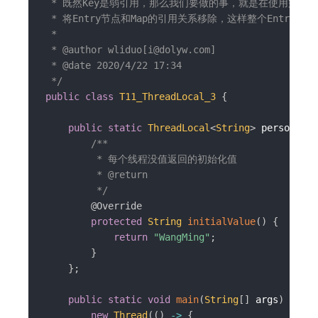
 * 既然Key是弱引用，那么我们要做的事，就是在使用完Thread
 * 将Entry节点和Map的引用关系移除，这样整个Entry对
 *

 * @author wliduo[i@dolyw.com]

 * @date 2020/4/22 17:34

 */
public
class
T11_ThreadLocal_3
{
public
static
ThreadLocal
<
String
>
 personThre
/**

         * 每个线程没值返回的初始化值

         * @return

         */
@Override
protected
String
initialValue
(
)
{
return
"WangMing"
;
}
}
;
public
static
void
main
(
String
[
]
 args
)
{
new
Thread
(
(
)
->
{