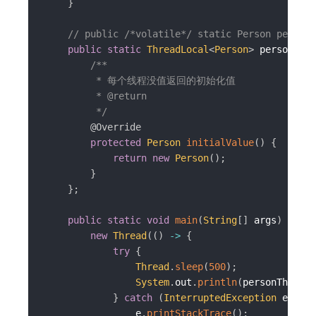
}
// public /*volatile*/ static Person person 
public
static
ThreadLocal
<
Person
>
 personThre
/**

         * 每个线程没值返回的初始化值

         * @return

         */
@Override
protected
Person
initialValue
(
)
{
return
new
Person
(
)
;
}
}
;
public
static
void
main
(
String
[
]
 args
)
{
new
Thread
(
(
)
->
{
try
{
Thread
.
sleep
(
500
)
;
System
.
out
.
println
(
personThreadL
}
catch
(
InterruptedException
 e
)
{
                e
.
printStackTrace
(
)
;