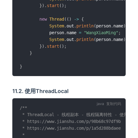
}
)
.
start
(
)
;
new
Thread
(
(
)
->
{
System
.
out
.
println
(
person
.
name
)
;
            person
.
name 
=
"WangXiaoMing"
;
System
.
out
.
println
(
person
.
name
)
;
}
)
.
start
(
)
;
}
}
11.2. 使用ThreadLocal
复制代码
/**

 * ThreadLocal - 线程副本 - 线程隔离特性 - 使用Pers
 * https://www.jianshu.com/p/98b68c97df9b

 * https://www.jianshu.com/p/1a5d288bdaee

 *
