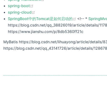
(opens new window)
spring-boot
(opens new window)
spring-cloud
(opens new win
SpringBoot中的Tomcat是如何启动的
<!-- *
SpringM
https://blog.csdn.net/qq_38826019/article/details/117
https://www.jianshu.com/p/8db5360ff21c
MyBatis https://blog.csdn.net/lihuayong/article/details/
https://blog.csdn.net/qq_43141726/article/details/12867