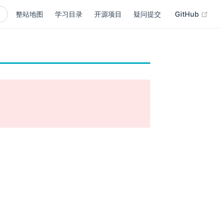
(op
整站地图
学习目录
开源项目
疑问提交
GitHub